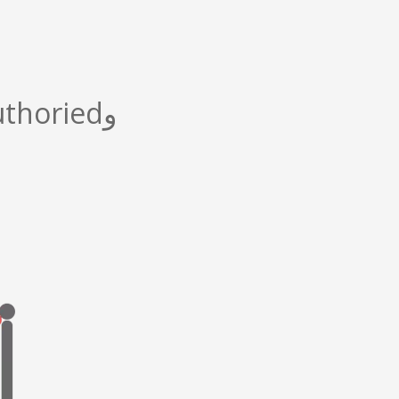
وauthoried فقط للمستخدمين لمشاهدة هذه الصفحة.