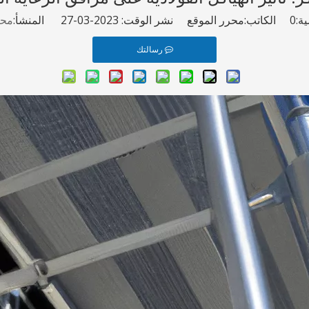
ة:
0
الكاتب:محرر الموقع نشر الوقت: 2023-03-27 المنشأ:
محر
رسالتك