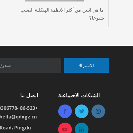
ما هي اثنين من أكثر الأنظمة الهيكلية الصلب
شيوعا؟
الاشتراك
صندوق 
الشبكات الاجتماعية
اتصل بنا
+86-523 -83306778 : هاتف
ا
bella@qdxgz.cn
：
zhen Road، Pingdu