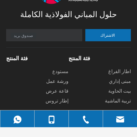
حلول المباني الفولاذية الكاملة
الاشتراك
صندوق بريد
فئة المنتج
فئة المنتج
اطار الفراغ
مستودع
مبنى إداري
ورشة عمل
بيت الحاوية
قاعة عرض
تربية الماشية
إطار تروس
اتصل بنا
الإنتقال السريع
+86-523 -83306778 : هاتف
مسكن
ا
bella@qdxgz.cn
: البريد