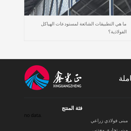
ما هي التطبيقات الشائعة لمستودعات الهياكل
الفولاذية؟
املة
فئة المنتج
no data.
مبنى فولاذي زراعي
مبنى تجاري معدني