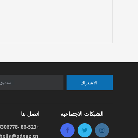
الاشتراك
صندوق 
الشبكات الاجتماعية
اتصل بنا
+86-523 -83306778 : هاتف
ا
bella@qdxgz.cn