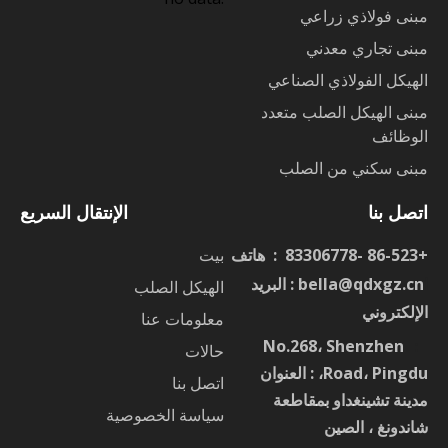
مبنى فولاذي زراعي
مبنى تجاري معدني
الهيكل الفولاذي الصناعي
مبنى الهيكل الصلب متعدد
الوظائف
مبنى سكني من الصلب
اتصل بنا
الإنتقال السريع
+86-523 -83306778 : هاتف
بيت
ا
bella@qdxgz.cn
: البريد
الهيكل الصلب
الإلكتروني
معلومات عنا
No.268، Shenzhen
：
حالات
Road، Pingdu، : العنوان
اتصل بنا
مدينة تشينغداو بمقاطعة
سياسة الخصوصية
شاندونغ ، الصين