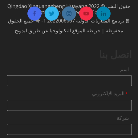
حقوق النشر © 2022 Qingdao Xinguangzheng Huayang
Construction Engineering Co.، Ltd.
鲁 برنامج المقارنات الدولية 2022006067 号 -1
جميع الحقوق
محفوظة |
خريطة الموقع
التكنولوجيا عن طريق
ليدونج
اتصل بنا
اسم
البريد الإلكتروني
*
شركة