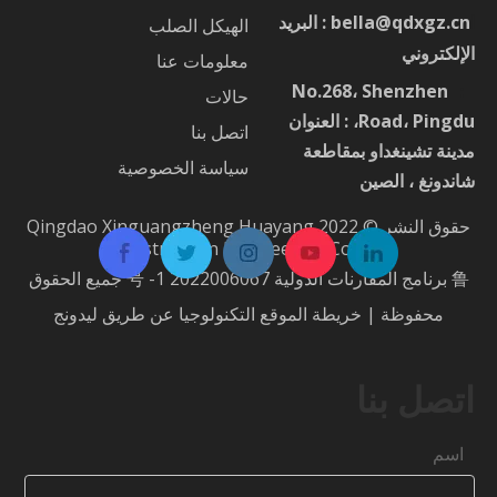
ا
bella@qdxgz.cn
: البريد
الهيكل الصلب
الإلكتروني
معلومات عنا
No.268، Shenzhen
：
حالات
Road، Pingdu، : العنوان
اتصل بنا
مدينة تشينغداو بمقاطعة
سياسة الخصوصية
شاندونغ ، الصين
حقوق النشر © 2022 Qingdao Xinguangzheng Huayang
Construction Engineering Co.، Ltd.
鲁 برنامج المقارنات الدولية 2022006067 号 -1
جميع الحقوق
محفوظة |
خريطة الموقع
التكنولوجيا عن طريق
ليدونج
اتصل بنا
اسم