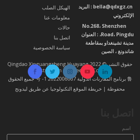
ا
bella@qdxgz.cn
: البريد
الهيكل الصلب
الإلكتروني
معلومات عنا
No.268، Shenzhen
：
حالات
Road، Pingdu، : العنوان
اتصل بنا
مدينة تشينغداو بمقاطعة
سياسة الخصوصية
شاندونغ ، الصين
حقوق النشر © 2022 Qingdao Xinguangzheng Huayang
Construction Engineering Co.، Ltd.
鲁 برنامج المقارنات الدولية 2022006067 号 -1
جميع الحقوق
محفوظة |
خريطة الموقع
التكنولوجيا عن طريق
ليدونج
اتصل بنا
اسم