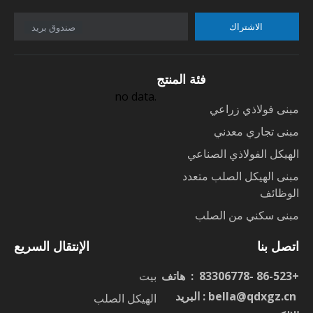
الاشتراك
صندوق بريد
فئة المنتج
no data.
مبنى فولاذي زراعي
مبنى تجاري معدني
الهيكل الفولاذي الصناعي
مبنى الهيكل الصلب متعدد
الوظائف
مبنى سكني من الصلب
اتصل بنا
الإنتقال السريع
+86-523 -83306778 : هاتف
بيت
ا
bella@qdxgz.cn
: البريد
الهيكل الصلب