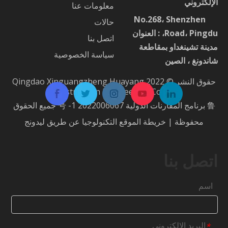
الإلكتروني
معلومات عنا
No.268، Shenzhen
：
حالات
Road، Pingdu، : العنوان
اتصل بنا
مدينة تشينغداو بمقاطعة
سياسة الخصوصية
شاندونغ ، الصين
حقوق النشر © 2022 Qingdao Xinguangzheng Huayang
Construction Engineering Co.، Ltd.
鲁 برنامج المقارنات الدولية 2022006067 号 -1
جميع الحقوق
محفوظة |
خريطة الموقع
التكنولوجيا عن طريق
ليدونج
اتصل بنا
اسم
البريد الإلكتروني
*