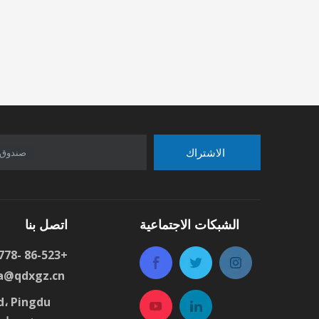
الاشتراك
صندوق 
الشبكات الاجتماعية
اتصل بنا
+86-523 -83306778 : هاتف
ا
la@qdxgz.cn
：
Road، Pingdu