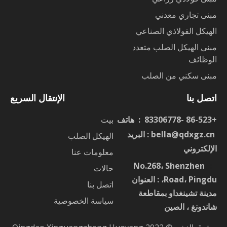
مبنى تجاري معدني
الهيكل الفولاذي الصناعي
مبنى الهيكل الصلب متعدد
الوظائف
مبنى سكني من الصلب
اتصل بنا
الإنتقال السريع
+86-523 -83306778 : هاتف
بيت
ا
bella@qdxgz.cn
: البريد
الهيكل الصلب
الإلكتروني
معلومات عنا
No.268، Shenzhen
：
حالات
Road، Pingdu، : العنوان
اتصل بنا
مدينة تشينغداو بمقاطعة
سياسة الخصوصية
شاندونغ ، الصين