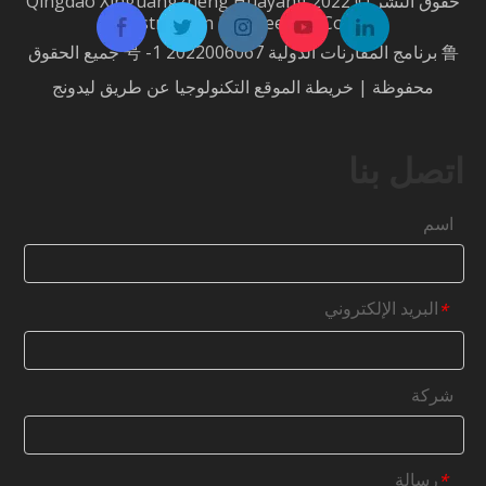
حقوق النشر © 2022 Qingdao Xinguangzheng Huayang
Construction Engineering Co.، Ltd.
鲁 برنامج المقارنات الدولية 2022006067 号 -1
جميع الحقوق
محفوظة |
خريطة الموقع
التكنولوجيا عن طريق
ليدونج
اتصل بنا
اسم
البريد الإلكتروني
*
شركة
رسالة
*