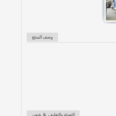
وصف المنتج
التعبئة والتغليف & شحن