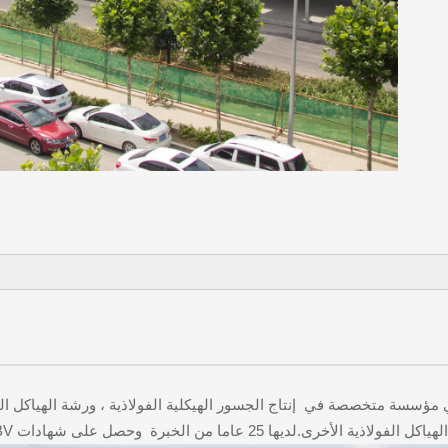
Qingdao Xinguangzheng Steel Structure Co.. هي مؤسسة متخصصة في إنتاج الجسور الهيكلية الفولاذية
اما من الخبرة وحصل على شهادات CE.ISO.BV و TUV.