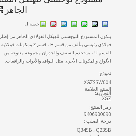
الجاهز
حصة ل:
يتكون المستودع اللوجستي للهيكل الفولاذي الجاهز من إطار
فولاذي رئيسي يتألف من قسم H ، قسم Z ومكونات فولاذية
للقسم U ، يستخدم السقف والجدران مجموعة متنوعة من
الألواح والمكونات الأخرى مثل النوافذ والأبواب والرافعات.
نموذج:
XGZSSW004
المنتج العلامة
التجارية:
XGZ
رمز المنتج:
9406900090
درجة الصلب :
Q345B ، Q235B