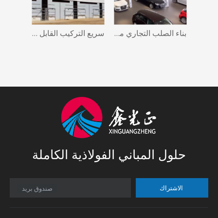
منصة عرض هيكل فولاذي خفيف مجلفن بقسم H عالي القوة
بناء الصلب التجاري معرض الزجاج الهيكل الصلب
سريع التركيب القابل للإزالة الجاهزة التخزين مستودع مبنى المكاتب التجارية
حلول المباني الفولاذية الكاملة
الاشتراك
صندوق بريد