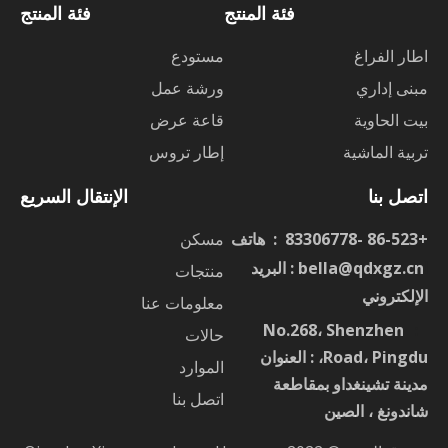
فئة المنتج
فئة المنتج
اطار الفراغ
مستودع
مبنى إداري
ورشة عمل
بيت الحاوية
قاعة عرض
تربية الماشية
إطار تروس
اتصل بنا
الإنتقال السريع
+86-523 -83306778 : هاتف
مسكن
ا
bella@qdxgz.cn
: البريد
منتجات
الإلكتروني
معلومات عنا
No.268، Shenzhen
：
حالات
Road، Pingdu، : العنوان
الموارد
مدينة تشينغداو بمقاطعة
اتصل بنا
شاندونغ ، الصين