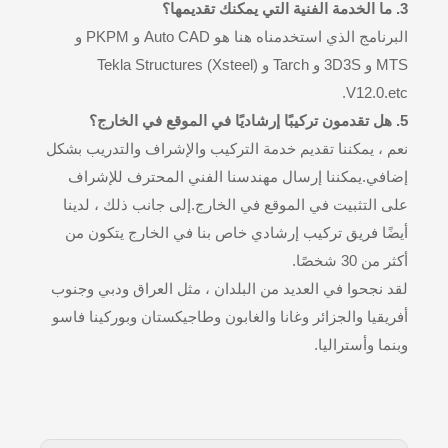
3. ما الخدمة الفنية التي يمكنك تقديمها؟
البرنامج الذي استخدمناه هنا هو Auto CAD و PKPM و
MTS و 3D3S و Tarch و Tekla Structures (Xsteel)
V12.0.etc.
5. هل تقدمون تركيبًا إرشاديًا في الموقع في الخارج؟
نعم ، يمكننا تقديم خدمة التركيب والإشراف والتدريب بشكل
إضافي.يمكننا إرسال مهندسنا الفني المحترف للإشراف
على التثبيت في الموقع في الخارج.إلى جانب ذلك ، لدينا
أيضًا فريق تركيب إرشادي خاص بنا في الخارج يتكون من
أكثر من 30 شخصًا.
لقد نجحوا في العديد من البلدان ، مثل العراق ودبي وجنوب
أفريقيا والجزائر وغانا والغابون وطاجيكستان وبوركينا فاسو
وبنما وأستراليا.