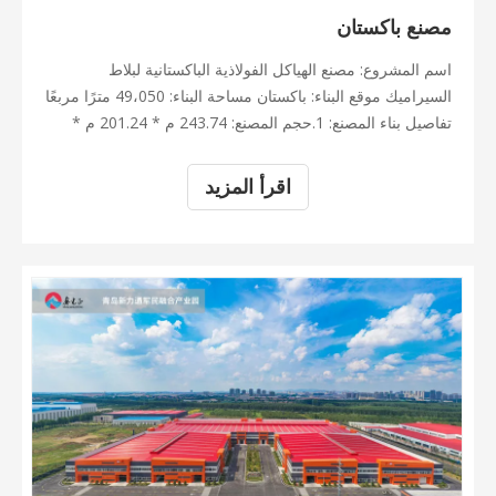
مصنع باكستان
اسم المشروع: مصنع الهياكل الفولاذية الباكستانية لبلاط
السيراميك موقع البناء: باكستان مساحة البناء: 49،050 مترًا مربعًا
تفاصيل بناء المصنع: 1.حجم المصنع: 243.74 م * 201.24 م *
11.83 م 2. الإطار الفولاذي الرئيسي: عمود H-section وخفيف
الوزن 3. الهيكل الثانوي: مجلفن مدادات ، التعادل تستعد ، تستعد
اقرأ المزيد
با