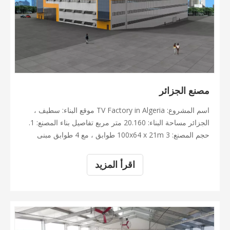
مصنع الجزائر
اسم المشروع: TV Factory in Algeria موقع البناء: سطيف ،
الجزائر مساحة البناء: 20.160 متر مربع تفاصيل بناء المصنع: 1.
حجم المصنع: 100x64 x 21m 3 طوابق ، مع 4 طوابق مبنى
المكاتب 2. الإطار الصلب الرئيسي: عمود مربع ، H- قسم 3.
هيكل: المدادات المجلفنة ، التعادل تستعد ، تستعد القضبان ، Ang
اقرأ المزيد