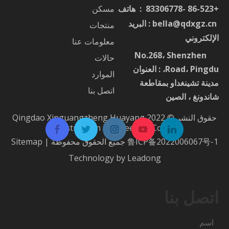
+86-523 -83306778 : هاتف
مسكن
ا
bella@qdxgz.cn
: البريد
منتجات
الإلكتروني
معلومات عنا
No.268، Shenzhen
：
حالات
Road، Pingdu، : العنوان
الموارد
مدينة تشينغداو بمقاطعة
اتصل بنا
شاندونغ ، الصين
حقوق النشر © 2022 Qingdao Xinguangzheng Huayang
Construction Engineering Co.، Ltd.
鲁ICP备2022006067号-1
جميع الحقوق محفوظة |
Sitemap
Technology by
Leadong
اتصل بنا
اسم