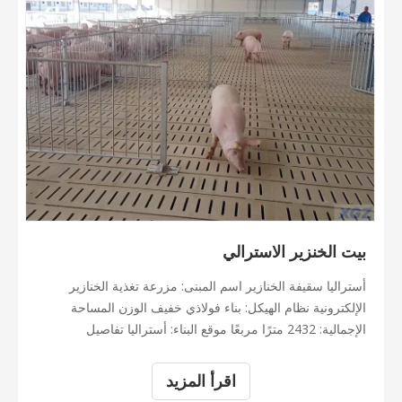
بيت الخنزير الاسترالي
أستراليا سقيفة الخنازير اسم المبنى: مزرعة تغذية الخنازير
الإلكترونية نظام الهيكل: بناء فولاذي خفيف الوزن المساحة
الإجمالية: 2432 مترًا مربعًا موقع البناء: أستراليا تفاصيل
المشروع: 1. المواصفات: 152 * 16 * 2.6 متر مربع عمود فولاذي
، شعاع مع معالجة سطح الجلفنة بالغمس الساخن 3.السقف:
اقرأ المزيد
لوحة PIR 4.جانب دبليو