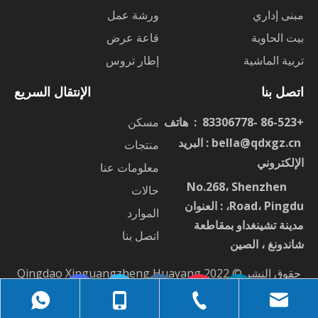
مبنى إداري
ورشة عمل
بيت الحاوية
قاعة عرض
تربية الماشية
إطار تروس
اتصل بنا
الإنتقال السريع
+86-523 -83306778 : هاتف
مسكن
ا
bella@qdxgz.cn
: البريد
منتجات
الإلكتروني
معلومات عنا
No.268، Shenzhen
：
حالات
Road، Pingdu، : العنوان
الموارد
مدينة تشينغداو بمقاطعة
اتصل بنا
شاندونغ ، الصين
حقوق النشر © 2022 Qingdao Xinguangzheng Huayang
Construction Engineering Co.، Ltd.
鲁ICP备2022006067号-1
جميع الحقوق محفوظة |
Sitemap