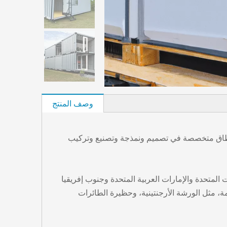
وصف المنتج
م 1997، وهي شركة تصنيع محترفة واسعة النطاق متخصصة في تصميم ونمذجة وتصنيع وتركيب
جعلنا نقيم علاقة جيدة مع أكثر من 90 دولة ومنطقة: كندا والولايات المتحدة والإمارات العربية المتحدة وجنوب إفريقيا
همة، مثل الورشة الأرجنتينية، وحظيرة الطائرات