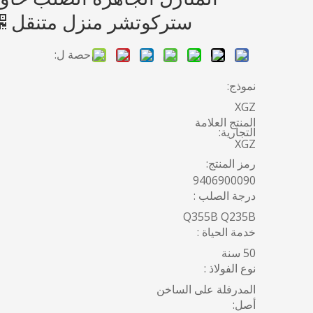
ستركوتشر منزل متنقل
حصة ل:
نموذج:
XGZ
المنتج العلامة
التجارية:
XGZ
رمز المنتج:
9406900090
درجة الصلب :
Q355B Q235B
خدمة الحياة :
50 سنة
نوع الفولاذ :
المدرفلة على الساخن
أصل: