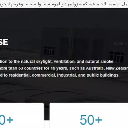
 التنمية الاجتماعية كمسؤوليتها؛ والمؤسسة، والمنصة، وفريقها، جوهر 