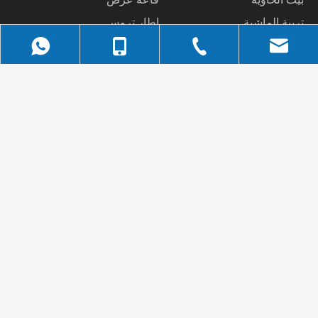
تربية الماشية
إطار تروس
اتصل بنا
الإنتقال السريع
+86-523 -83306778 : هاتف
مسكن
ا
bella@qdxgz.cn
: البريد
منتجات
الإلكتروني
معلومات عنا
+ 86-158-5322-6810
+ 86-532-83306778
bella@qdxgz.cn
No.268، Shenzhen
：
حالات
Road، Pingdu، : العنوان
الموارد
مدينة تشينغداو بمقاطعة
اتصل بنا
شاندونغ ، الصين
+ 86-158-5322-
حقوق النشر © 2022 Qingdao Xinguangzheng Huayang
Construction Engineering Co.، Ltd.
6810
鲁ICP备2022006067号-1
جميع الحقوق محفوظة |
Sitemap
Technology by
Leadong