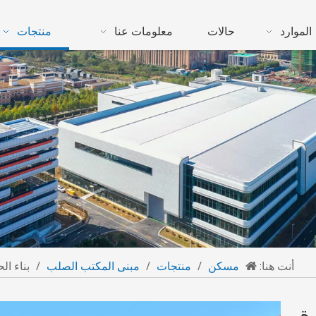
الموارد
حالات
معلومات عنا
منتجات
أنت هنا:
مسكن
/
منتجات
/
مبنى المكتب الصلب
/
بناء ال
زة