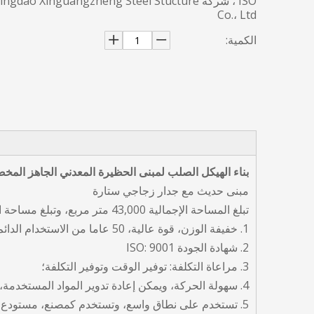
ISO ، شركة ingdao Xinguangzheng Steel Stucture
Co.، Ltd
الكمية:
بناء الهيكل الصلب لمبنى الحظيرة المعدني الجاهز الم
مبنى حديث مع جدار زجاجي ستارة
تبلغ المساحة الإجمالية 43,000 متر مربع، وتبلغ مساحة الحائط الساتر للواجهة أكثر من 22,000 متر مربع.
1. خفيفة الوزن، قوة عالية، 50 عاما من الاستخدام الدائم، لا نفايات البناء.
2. شهادة الجودة ISO: 9001
3. مراعاة التكلفة: توفير الوقت وتوفير التكلفة؛
4. سهولة الحركة، ويمكن إعادة تدوير المواد المستخدمة، بيئيا؛
5. تستخدم على نطاق واسع، وتستخدم كمصنع، مستودع، مبنى المكاتب، حظيرة الطائرات الخ؛