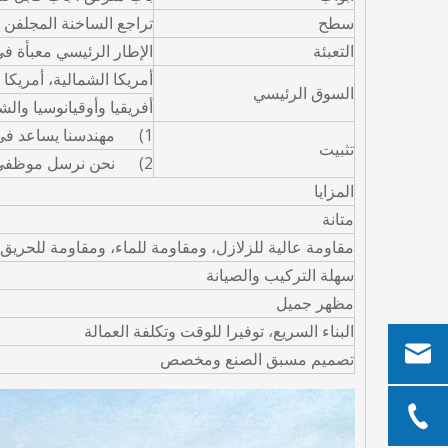
سطح
تراجع الساخنة المجلفن
التعبئة
الإطار الرئيسي معبأة في حاوية 40OT، الصيانة معبأ
أمريكا الشمالية، أمريكا
السوق الرئيسي
أفريقيا وأوقيانوسيا وال
1) مهندسنا يساعد في توجيه التثبيت
تثبيت
2) نحن نرسل موظفي الانتصاب
المزايا
متانة
مقاومة عالية للزلازل، ومقاومة للماء، ومقاومة للحريق
سهلة التركيب والصيانة
مظهر جميل
البناء السريع، توفيرا للوقت وتكلفة العمالة
تصميم مسبق الصنع ومخصص