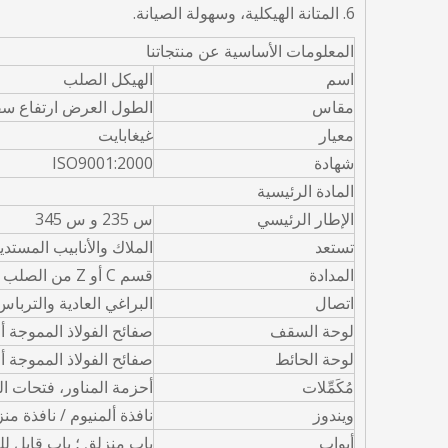
6. المتانة الهيكلية، وسهولة الصيانة.
المعلومات الأساسية عن منتجاتنا
اسم
الهيكل الصلب
مقاس
الطول العرض ارتفاع سق
معيار
غيغابايت
شهادة
ISO9001:2000
المادة الرئيسية
الإطار الرئيسي
س 235 و س 345
تستعد
الملاك والأنابيب المستدي
المدادة
قسم C أو Z من الصلب
اتصال
البراغي العادية والترباس
لوحة السقف
صفائح الفولاذ المموجة أو EPS، الصوف الزجاجي، الصوف الصخري، PU،
لوحة الحائط
صفائح الفولاذ المموجة أو EPS، الصوف الزجاجي، الصوف الصخري، PU،
مُكَمِّلات
أحزمة المناور، فتحات الت
ويندوز
نافذة ألمنيوم / نافذة منزلق
أبواب
باب منزلق ؛ باب قابل للط