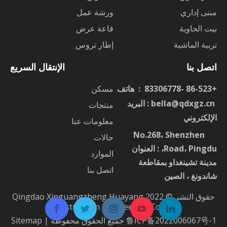
مبنى إداري
ورشة عمل
بيت الحاوية
قاعة عرض
تربية الماشية
إطار تروس
اتصل بنا
الإنتقال السريع
+86-523 -83306778 : هاتف
مسكن
ا
bella@qdxgz.cn
: البريد
منتجات
الإلكتروني
معلومات عنا
No.268، Shenzhen
：
حالات
Road، Pingdu، : العنوان
الموارد
مدينة تشينغداو بمقاطعة
اتصل بنا
شاندونغ ، الصين
حقوق النشر © 2022 Qingdao Xinguangzheng Huayang
Construction Engineering Co.، Ltd.
鲁ICP备2022006067号-1
جميع الحقوق محفوظة |
Sitemap