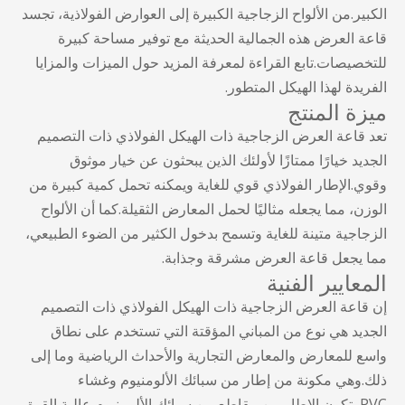
الكبير.من الألواح الزجاجية الكبيرة إلى العوارض الفولاذية، تجسد
قاعة العرض هذه الجمالية الحديثة مع توفير مساحة كبيرة
للتخصيصات.تابع القراءة لمعرفة المزيد حول الميزات والمزايا
الفريدة لهذا الهيكل المتطور.
ميزة المنتج
تعد قاعة العرض الزجاجية ذات الهيكل الفولاذي ذات التصميم
الجديد خيارًا ممتازًا لأولئك الذين يبحثون عن خيار موثوق
وقوي.الإطار الفولاذي قوي للغاية ويمكنه تحمل كمية كبيرة من
الوزن، مما يجعله مثاليًا لحمل المعارض الثقيلة.كما أن الألواح
الزجاجية متينة للغاية وتسمح بدخول الكثير من الضوء الطبيعي،
مما يجعل قاعة العرض مشرقة وجذابة.
المعايير الفنية
إن قاعة العرض الزجاجية ذات الهيكل الفولاذي ذات التصميم
الجديد هي نوع من المباني المؤقتة التي تستخدم على نطاق
واسع للمعارض والمعارض التجارية والأحداث الرياضية وما إلى
ذلك.وهي مكونة من إطار من سبائك الألومنيوم وغشاء
PVC.يتكون الإطار من مقاطع من سبائك الألومنيوم عالية القوة