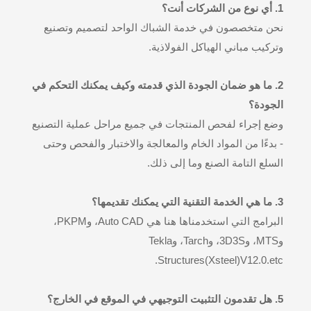
1. أي نوع من الشركات أنت؟
نحن متخصصون في خدمة الشباك الواحد لتصميم وتصنيع
وتركيب مباني الهياكل الفولاذية.
2. ما هو ضمان الجودة الذي قدمته وكيف يمكنك التحكم في
الجودة؟
وضع إجراء لفحص المنتجات في جميع مراحل عملية التصنيع
- بدءًا من المواد الخام والمعالجة والاختبار والفحص وحتى
السلع التامة الصنع وما إلى ذلك.
3. ما هي الخدمة التقنية التي يمكنك تقديمها؟
البرامج التي استخدمناها هنا هي Auto CAD، وPKPM،
وMTS، و3D3S، وTarch، وTekla
Structures(Xsteel)V12.0.etc.
5. هل تقدمون التثبيت التوجيهي في الموقع في الخارج؟