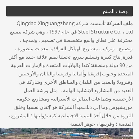
وصف المنتج
ملف الشركة
تأسست شركة Qingdao Xinguangzheng
Steel Structure Co. ، Ltd في عام 1997 ، وهي شركة تصنيع
محترفة على نطاق واسع متخصصة في تصميم ، ونمذجة ،
وتصنيع ، وتركيب مشاريع الهياكل الفولاذية.معدات متطورة ،
قدرة إنتاج كبيرة وتسليم سريع تجعلنا نقيم علاقة جيدة مع أكثر
من 90 دولة ومنطقة: كندا والولايات المتحدة والإمارات العربية
المتحدة وجنوب إفريقيا وألمانيا وفرنسا واليابان والأرجنتين
وفنزويلا والعديد من البلدان والمناطق الأخرى.وشاركنا في
العديد من المشاريع الإنشائية الهامة ، مثل ورشة العمل
الأرجنتينية وشماعات الطائرات الأسترالية ومشاريع حكومة
موريشيوس وما إلى ذلك.مبدأ الشركة هو 'إتقان نفسها وخلق
الثروة من خلال أخذ التنمية الاجتماعية كمسؤوليتها ؛ المشروع ،
المنصة ؛ وفريقها ، جوهر التنمية '.