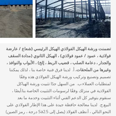
تضمنت ورشة الهيكل الفولاذي الهيكل الرئيسي (شعاع / عارضة
فولاذية ، عمود / عمود فولاذي) ، الهيكل الثانوي (مدادة السقف
والجدار ، دعامة الصلب ، قضيب الربط ، إلخ) ، الأبواب والنوافذ ،
وغيرها من الملحقات.
أ. لدينا فرق فنية خاصة بنا ، لذلك يمكننا
تصميم وتصنيع وتركيب ورشة الهيكل الفولاذي هذه وفقًا
لمتطلبات العملاء.ب. من السهل جدًا تثبيت ورشة الهياكل
الفولاذية في منزلك وفقًا لرسومات التثبيت الخاصة بنا.أيضًا ،
سنقوم بتوفير كل الدعم الفني أثناء التثبيت وخدمة ما بعد
البيع.ج. لدينا معالجة حافظة جيدة على هذا الإطار الفولاذي على
النحو التالي ، أ.نظف الفولاذ (يصل إلى Sa2.5 درجة ، رمز الصين)