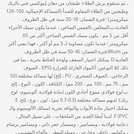
، ثم سنقوم برش الطلاء: طبقتان من دهان إيبوكسي غني بالزنك
وطبقتين من الطلاء المقاوم للصدأ (السماكة الإجمالية: 100-120
ميكرومتر) ؛فترة الضمان: 18-20 سنة في ظل الظروف
العادية.ب.المجلفن بالغمس الساخن ، عندما يكون سمك الأجزاء
أقل من 5 مم ، يكون سمك الغمس الساخن أكثر من 65
ميكرومتر ؛عندما تكون مساوية لـ 5 مم أو أكثر ، فهذا يعني أكثر
من 86um.فترة الضمان: 45-50 سنة في ظل الظروف
العادية.D. يمكنك اختيار السقف ولوحة الحائط بحرية ، بما في
ذلك كلا النوعين: أ.المواد العازلة للحرارة (EPS ، الصوف
الزجاجي ، الصوف الصخري ، PU ، إلخ) لها سماكة مختلفة (50
مم ، 75 مم ، 100 مم ، 200 مم) ، الكثافة ، اللون ، النوع ، إلخ.
ب.لوح فولاذي مموج أحادي اللون (مادة فولاذية: ألومنيوم- لوح
زنك): لديهم سماكة مختلفة (0.3-0.7 مم) ، لون ، نوع ، إلخ. E.
يمكنك اختيار مادة الأبواب والنوافذ بحرية (سبائك الألومنيوم والـ
PVC) F. لدينا أيضًا العديد من الملحقات ، على سبيل المثال ،
دعامة فولاذية ، ومسامير ، ومسمار حفر ذاتي ، ومسامير برشام
، وكوليس داخلي وخارجي ، ومياه المطر ، وألواح التشذيب ،