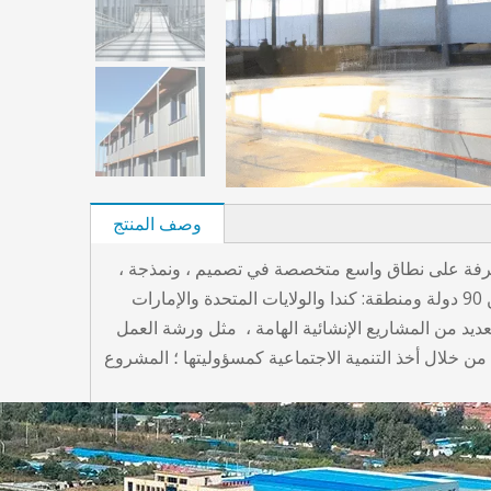
وصف المنتج
Qingdao Xinguan في عام 1997 ، وهي شركة تصنيع محترفة على نطاق واسع متخصصة في تصميم ، ونمذجة ،
وتصنيع ، وتركيب مشاريع الهياكل الفولاذية.معدات متطورة ، قدرة إنتاج كبيرة وتسليم سريع تجعلنا نقيم علاقة جيدة مع أكثر من 90 دولة ومنطقة: كندا والولايات المتحدة والإمارات
لعديد من المشاريع الإنشائية الهامة ، مثل ورشة العمل
ن خلال أخذ التنمية الاجتماعية كمسؤوليتها ؛ المشروع