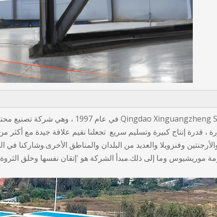
تأسست شركة gzheng Steel Structure Co. ، Ltd
 والأرجنتين وفنزويلا والعديد من البلدان والمناطق الأخرى.وشاركنا في ا
مة موريشيوس وما إلى ذلك.مبدأ الشركة هو 'إتقان نفسها وخلق الثروة م