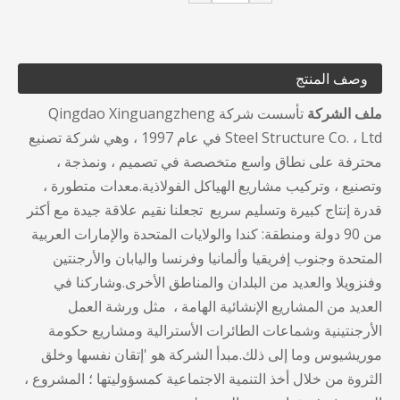
وصف المنتج
ملف الشركة
تأسست شركة Qingdao Xinguangzheng
Steel Structure Co. ، Ltd في عام 1997 ، وهي شركة تصنيع
محترفة على نطاق واسع متخصصة في تصميم ، ونمذجة ،
وتصنيع ، وتركيب مشاريع الهياكل الفولاذية.معدات متطورة ،
قدرة إنتاج كبيرة وتسليم سريع تجعلنا نقيم علاقة جيدة مع أكثر
من 90 دولة ومنطقة: كندا والولايات المتحدة والإمارات العربية
المتحدة وجنوب إفريقيا وألمانيا وفرنسا واليابان والأرجنتين
وفنزويلا والعديد من البلدان والمناطق الأخرى.وشاركنا في
العديد من المشاريع الإنشائية الهامة ، مثل ورشة العمل
الأرجنتينية وشماعات الطائرات الأسترالية ومشاريع حكومة
موريشيوس وما إلى ذلك.مبدأ الشركة هو 'إتقان نفسها وخلق
الثروة من خلال أخذ التنمية الاجتماعية كمسؤوليتها ؛ المشروع ،