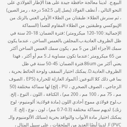
البيع.ج. لدينا معالجة حافظة جيدة على هذا الإطار الفولاذي على
النحو التالي ، أ.نظف الفولاذ (يصل إلى Sa2.5 درجة ، رمز الصين)
، ثم سنرش الطلاء: طبقتان من الطلاء الأولي الغني بالزنك من
الإيبوكسي وطبقتين من الطلاء المقاوم للصدأ (السماكة
الإجمالية: 100-120 ميكرومتر) ؛فترة الضمان: 18-20 سنة في
ظل الظروف العادية.ب.المجلفن بالغمس الساخن ، عندما يكون
سمك الأجزاء أقل من 5 مم ، يكون سمك الغمس الساخن أكثر
من 65 ميكرومتر ؛عندما تكون مساوية لـ 5 مم أو أكثر ، فهذا
يعني أكثر من 86um.فترة الضمان: 45-50 سنة في ظل
الظروف العادية.D. يمكنك اختيار السقف ولوحة الحائط بحرية ،
بما في ذلك كلا النوعين: أ.المواد العازلة للحرارة (EPS ، الصوف
الزجاجي ، الصوف الصخري ، PU ، إلخ) لها سماكة مختلفة (50
مم ، 75 مم ، 100 مم ، 200 مم) ، الكثافة ، اللون ، النوع ، إلخ.
ب.لوح فولاذي مموج أحادي اللون (مادة فولاذية: ألومنيوم- لوح
زنك): لديهم سماكة مختلفة (0.3-0.7 مم) ، لون ، نوع ، إلخ. E.
يمكنك اختيار مادة الأبواب والنوافذ بحرية (سبائك الألومنيوم والـ
PVC) F. لدينا أيضًا العديد من الملحقات ، على سبيل المثال ،