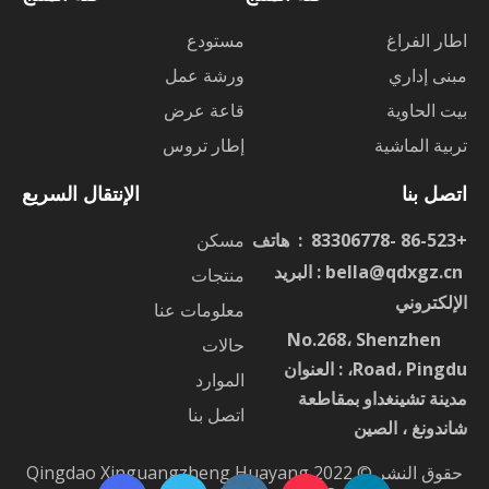
اطار الفراغ
مستودع
مبنى إداري
ورشة عمل
بيت الحاوية
قاعة عرض
تربية الماشية
إطار تروس
اتصل بنا
الإنتقال السريع
+86-523 -83306778 : هاتف
مسكن
ا
bella@qdxgz.cn
: البريد
منتجات
الإلكتروني
معلومات عنا
No.268، Shenzhen
：
حالات
Road، Pingdu، : العنوان
الموارد
مدينة تشينغداو بمقاطعة
اتصل بنا
شاندونغ ، الصين
حقوق النشر © 2022 Qingdao Xinguangzheng Huayang