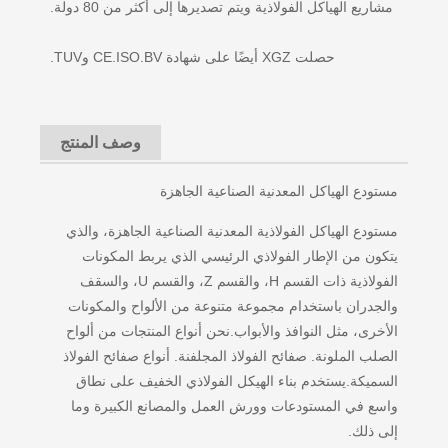
مشاريع الهياكل الفولاذية ويتم تصديرها إلى أكثر من 80 دولة.
حصلت XGZ أيضًا على شهادة CE.ISO.BV وTUV.
وصف المنتج
مستودع الهياكل المعدنية الصناعية الجاهزة
مستودع الهياكل الفولاذية المعدنية الصناعية الجاهزة، والذي
يتكون من الإطار الفولاذي الرئيسي الذي يربط المكونات
الفولاذية ذات القسم H، والقسم Z، والقسم U، والسقف
والجدران باستخدام مجموعة متنوعة من الألواح والمكونات
الأخرى، مثل النوافذ والأبواب.
نحن أنواع المنتجات من ألواح
الصلب الملونة. صفائح الفولاذ المجلفنة. أنواع صفائح الفولاذ
السميكة.
يستخدم بناء الهيكل الفولاذي الخفيف على نطاق
واسع في المستودعات وورش العمل والمصانع الكبيرة وما
إلى ذلك.