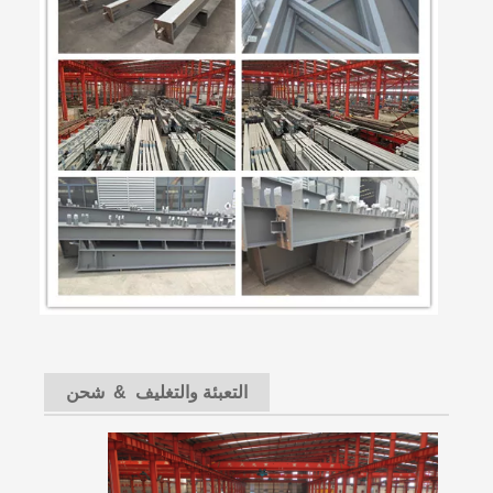
التعبئة والتغليف & شحن