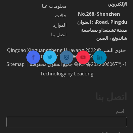
الإلكتروني
معلومات عنا
No.268، Shenzhen
：
حالات
Road، Pingdu، : العنوان
الموارد
مدينة تشينغداو بمقاطعة
اتصل بنا
شاندونغ ، الصين
حقوق النشر © 2022 Qingdao Xinguangzheng Huayang
Construction Engineering Co.، Ltd.
鲁ICP备2022006067号-1
جميع الحقوق محفوظة |
Sitemap
Technology by
Leadong
اتصل بنا
اسم