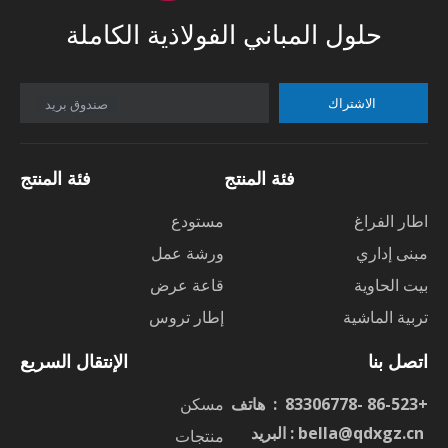
حلول المباني الفولاذية الكاملة
الاشتراك
صندوق بريد
فئة المنتج
فئة المنتج
اطار الفراغ
مستودع
مبنى إداري
ورشة عمل
بيت الحاوية
قاعة عرض
تربية الماشية
إطار تروس
اتصل بنا
الإنتقال السريع
+86-523 -83306778 : هاتف
مسكن
ا
bella@qdxgz.cn
: البريد
منتجات